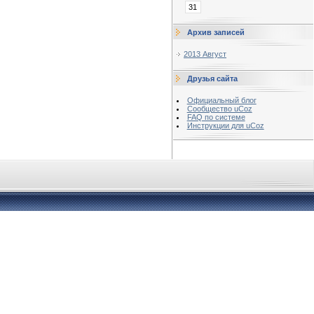
31
Архив записей
2013 Август
Друзья сайта
Официальный блог
Сообщество uCoz
FAQ по системе
Инструкции для uCoz