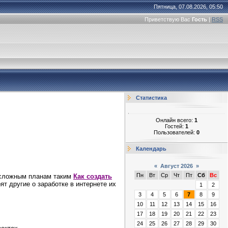
Пятница, 07.08.2026, 05:50
Приветствую Вас
Гость
|
RSS
Статистика
Онлайн всего:
1
Гостей:
1
Пользователей:
0
Календарь
«
Август 2026
»
Пн
Вт
Ср
Чт
Пт
Сб
Вс
е сложным планам таким
Как создать
т другие о заработке в интернете их
1
2
3
4
5
6
7
8
9
10
11
12
13
14
15
16
17
18
19
20
21
22
23
24
25
26
27
28
29
30