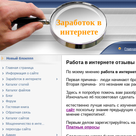
Заработок в
интернете
Главна
Новый блокппп
Работа в интернете отзывы
Главная страница
По моему мнению 
работа в интерне
Информация о сайте
Заработок в интернете
Первая причина– люди начинают брат
Вторая причина- это незнание как р
Каталог статей
Каталог файлов
Здесь я попробую помочь вам разоб
Блог
Изночально яб посоветовал сделать 
Форум
естественно лучше начать с изучени
Гостевая книга
сайт
поскольку знание предыдущих ощ
Обратная связь
мнение стереотипно!
.
Каталог сайтов
Первым делом зарегистрируйтесь на
Мощенничество в инте...
Платные опросы
переходы сайта
Админ