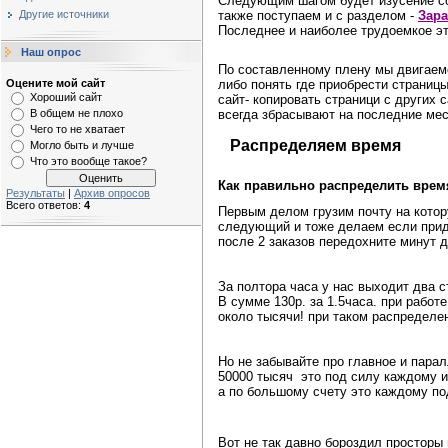
Следующим шагом будет изусение со
также поступаем и с разделом -
Зара
Другие источники
Последнее и наиболее трудоемкое э
Наш опрос
По составленному плену мы двигаемс
либо понять где приобрести страниц
Оцените мой сайт
Хороший сайт
сайт- копировать страници с других 
всегда збрасывают на последние мест
В общем не плохо
Чего то не хватает
Распределяем время
Могло быть и лучше
Что это вообще такое?
Как правильно распределить врем
Результаты
|
Архив опросов
Всего ответов:
4
Первым делом грузим почту на кото
следующий и тоже делаем если
при
после 2 заказов передохните минут 
За полтора часа у нас выходит два ст
В сумме 130р. за 1.5часа. при работе
около тысячи! при таком распределе
Но не забывайте про главное и
парал
50000
тысяч
это под силу каждому из
а по большому счету это каждому по
Вот не так давно бороздил просторы 