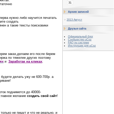
оектах
.
31
статочно
Архив записей
перва нужно либо научится печатать
2013 Август
шите создать
инен а такие тексты поисковики
Друзья сайта
Официальный блог
Сообщество uCoz
FAQ по системе
Инструкции для uCoz
ерем заказ,делаем его после берем
пиржа по тяжелее других поэтому
ях
и
Заработак на кликах
.
 будете делать ужу не 600-700р. а
диване!
оток
поднимется
до 40000-
 главное желание
создать свой сайт
!
 только не пишут и что не реально, и