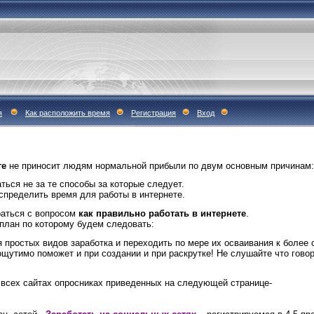
я
Как расположить время
Регистрация
Вход
те
 не приносит людям нормальной прибыли по двум основным причинам:
ься не за те способы за которые следует.
аспределить время для работы в интернете
.
раться с вопросом
как правильно работать в интернете
.
план по которому будем следовать:
я простых видов заработка и переходить по мере их осваивания к боле
утимо поможет и при создании и при раскрутке! Не слушайте что говоря
 всех сайтах опросниках приведенных на следующей странице-