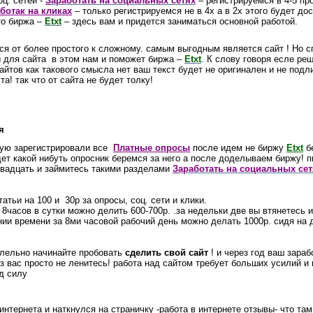
ц. сетей -
З
аработать на социальных сетях
– регистрируемся в 4-5
пр
ботак на кликах
– только регистрируемся не в 4х а в 2х этого будет до
то биржа –
Etxt
– здесь вам и
придется
заниматься основной работой.
я от более простого к сложному. самым выгодным является сайт ! Н
о с
ы для сайта
в этом нам и поможет биржа –
Etxt
. К слову говоря есле ре
сайтов как такового смысла нет ваш текст будет не оригинален и не подл
а! так что от сайта не будет толку!
я
рую зарегистрировали все
Платные опросы
после идем не биржу
Etxt
б
дет
какой нибуть опросник беремся за него а после доделываем биржу! 
двадцать и займитесь такими разделами
З
аработать на социальных сет
атьи на 100 и 30р за опросы, соц. сети и клики.
 8часов в сутки можно делить 600-700р. .за недельки две вы втянетесь и
нии времени за 8ми часовой рабочий день можно делать 1000р. сидя на 
лельно
начинайте пробовать
сделить свой сайт
! и через год ваш
зараб
 вас просто не ленитесь! работа над сайтом требует больших усилий и
д силу
интернета и наткнулся на страничку -работа в интернете отзывы- что там