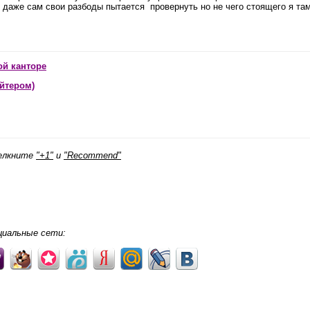
то даже сам свои разбоды пытается провернуть но не чего стоящего я та
ой канторе
йтером)
щелкните
"+1"
и
"Recommend"
циальные сети: