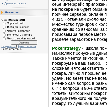
себе интерфейс приложен
Другие источники
на покере
не будет омрач
Наш опрос
причине сервера, онлайн п
4 из 5 - отвечали около ча
Оцените мой сайт
Хороший сайт
Множество турниров с ко
В общем не плохо
сравнению со взносам- за 
Чего то не хватает
призовым за первое место 
Могло быть и лучше
разделе
заработок на поке
Что это вообще такое?
Результаты
|
Архив опросов
Pokerstrategy
- школа поке
Всего ответов:
4
Начисляют бонусные деньг
Также имеется викторина, 
покеррум на ваш выбор. П
сложная и чтобы ответить 
покера, лично я прошёл ее 
удачи. Но везет так не всем
именно сам вопрос в разн
6-7 с вопроса и 90% ответ
"ответы викторины покерстр
вразумительного не получи
покеру, то лучшим вариант