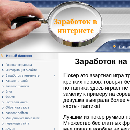
Заработок в
интернете
Главна
Новый блокппп
Заработок на
Главная страница
Информация о сайте
П
окер это азартная игра 
Заработок в интернете
крепких нервов, говорят бе
Каталог статей
Каталог файлов
но тактика здесь играет н
Блог
заметку к примеру на соре
Форум
девушка выиграла более че
Гостевая книга
карты- тактика!
Обратная связь
Каталог сайтов
Лучшим из покер руммов п
Мощенничество в инте...
Множество бесплатных фри
переходы сайта
мне правда вообще не чего
Админ