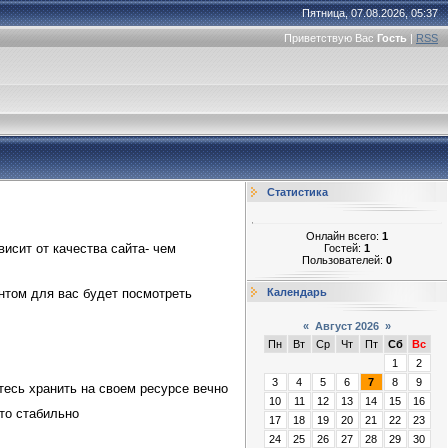
Пятница, 07.08.2026, 05:37
Приветствую Вас
Гость
|
RSS
Статистика
Онлайн всего:
1
висит от качества сайта- чем
Гостей:
1
Пользователей:
0
Календарь
нтом для вас будет посмотреть
«
Август 2026
»
Пн
Вт
Ср
Чт
Пт
Сб
Вс
1
2
3
4
5
6
7
8
9
тесь хранить на своем ресурсе вечно
10
11
12
13
14
15
16
то стабильно
17
18
19
20
21
22
23
24
25
26
27
28
29
30