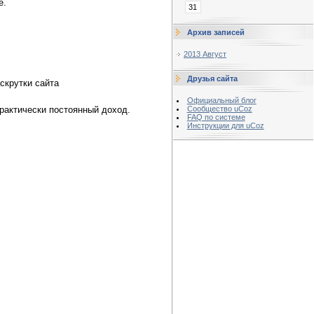
е.
31
Архив записей
2013 Август
Друзья сайта
скрутки сайта
Официальный блог
рактически постоянный доход.
Сообщество uCoz
FAQ по системе
Инструкции для uCoz