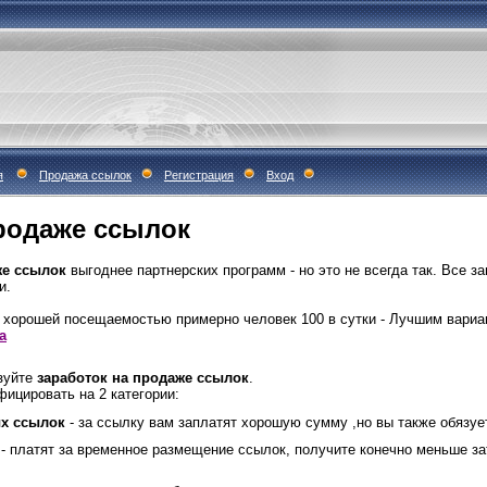
я
Продажа ссылок
Регистрация
Вход
родаже ссылок
же ссылок
выгоднее партнерских программ - но это не всегда так. Все за
и.
о хорошей посещаемостью примерно человек 100 в сутки - Лучшим вариа
а
ьзуйте
заработок на продаже ссылок
.
ицировать на 2 категории:
ых ссылок
- за ссылку вам заплатят хорошую сумму ,но вы также обязуе
- платят за временное размещение ссылок, получите конечно меньше за