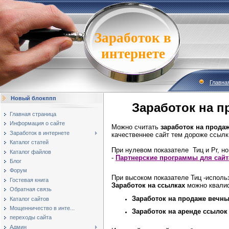
Заработок в
интернете
Главна
Новый блокппп
Заработок на п
Главная страница
Информация о сайте
Можно считать
заработок на прода
Заработок в интернете
качественнее сайт тем дороже ссылк
Каталог статей
При нулевом показателе Тиц и Pr, н
Каталог файлов
-
Партнерские программы для сайт
Блог
Форум
При высоком показателе Тиц -испол
Гостевая книга
Заработок на ссылках
можно квалиф
Обратная связь
Заработок на продаже вечн
Каталог сайтов
Мощенничество в инте...
Заработок на аренде ссылок
переходы сайта
Админ