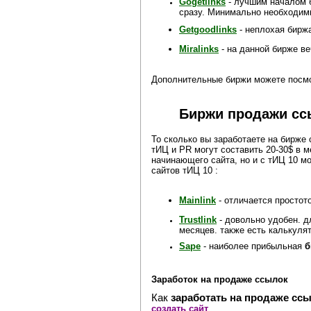
Gogetlinks
- лучшим началом б
сразу. Минимально необходимы
Getgoodlinks
- неплохая бирж
Miralinks
- на данной бирже в
Дополнительные биржи можете посм
Биржи продажи сс
То сколько вы заработаете на бирже
тИЦ и PR могут составить 20-30$ в м
начинающего сайта, но и с тИЦ 10 м
сайтов тИЦ 10 :
Mainlink
- отличается простот
Trustlink
- довольно удобен. д
месяцев. также есть калькуля
Sape
- наиболее прибыльная
б
Заработок на продаже ссылок
Как
заработать на продаже сс
создать сайт