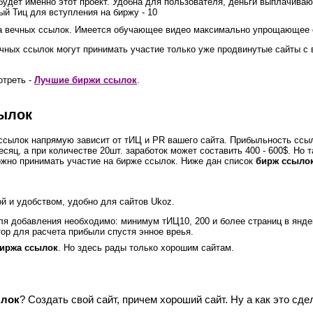
удет именно этот проект. Удобна для пользователя, деньги выплачиваю
й Тиц для вступления на биржу - 10
а вечных ссылок. Имеется обучающее видео максимально упрощающее 
ечных ссылок могут принимать участие только уже продвинутые сайты с
отреть -
Лучшие биржи ссылок
.
ылок
 ссылок напрямую зависит от тИЦ и PR вашего сайта. Прибыльность ссы
есяц, а при количестве 20шт. заработок может составить 400 - 600$. Но 
ожно принимать участие на бирже ссылок. Ниже дан список
бирж ссыло
ой и удобством, удобно для сайтов Ukoz.
ля добавления необходимо: минимум тИЦ10, 200 и более страниц в янд
тор для расчета прибыли спустя энное вреья.
иржа ссылок
. Но здесь рады только хорошим сайтам.
ылок
? Создать свой сайт, причем хороший сайт. Ну а как это сд