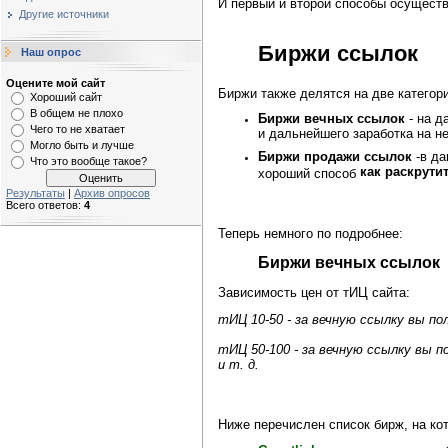
И первый и второй способы осуществ
Другие источники
Биржи ссылок
Наш опрос
Оцените мой сайт
Биржи также делятся на две категори
Хороший сайт
В общем не плохо
Биржи вечных ссылок
- на д
Чего то не хватает
и дальнейшего заработка на н
Могло быть и лучше
Биржи продажи ссылок
-в да
Что это вообще такое?
как раскрути
хороший способ
Результаты
|
Архив опросов
Всего ответов:
4
Теперь немного по подробнее:
Биржи вечных ссылок
Зависимость цен от тИЦ сайта:
тИЦ 10-50 - за вечную ссылку вы по
тИЦ 50-100 - за вечную ссылку вы п
и т. д.
Ниже перечислен список бирж, на ко