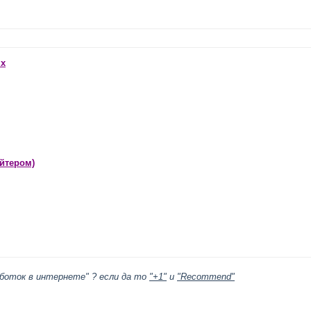
ях
йтером)
боток в интернете" ? если да то
"+1"
и
"Recommend"