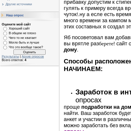
прибавку допустим к стипе
Другие источники
гулять к примеру всегда в
чуток!
.ну а есле есть вре
Наш опрос
много времени за кампом м
Оцените мой сайт
этих составных я создал эт
Хороший сайт
В общем не плохо
Яб посоветовал вам добави
Чего то не хватает
Могло быть и лучше
вы врятле раз
берете
! сайт
Что это вообще такое?
дому
.
Результаты
|
Архив опросов
Способы расположе
Всего ответов:
4
НАЧИНАЕМ:
Заработок в ин
опросах
проще
подработки на дом
найти. Ваш заработок буде
анкет и участии в различн
можно заработать без вкл