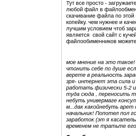
Тут все просто - загружаете
любой файл в файлообменн
скачивание файла по этой
копейку. чем нужнее и
каче
лучшим условием чтоб зар
является свой сайт с куче
файлообименников можете
мое мнение на это такое!
чтонить себе по душе есл
верете в реальность зара
зря- интернет эта сила и 
работать физически 5-2 ил
туда сюда , переносить 
небуть универмаге консул
м...дак какойнебуть арет
начальник! Попотел пол г
заработок (эт я касатель
временем не тратьте его