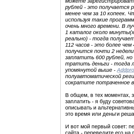
можете зарегистрировать 
рублей - это получается 
менее чем за 10 копеек. 
используя такие программ
очень много времени. В л
1 каталог около минуты(
реально) - тогда получа
112 часов - это более чем
получится почти 2 недели
заплатить 600 рублей, но
тратить деньги - тогда 
упомянутой выше -
Addpr
полуавтоматической реги
сократите потраченное в
В общем, в тех моментах, 
заплатить - я буду советов
описывать и альтернативн
это время или деньги реша
И вот мой первый совет: п
сайта - переведите его на 