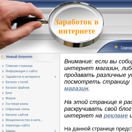
Заработок в
интернете
Главна
Новый блокппп
Внимание: если вы соб
Главная страница
интернет магазин, либ
Информация о сайте
продавать различные у
Заработок в интернете
посмотреть страницу 
Каталог статей
магазин
.
Каталог файлов
Блог
Форум
На этой странице я ра
Гостевая книга
раскручивать свой бло
Обратная связь
интернет на
рекламе
Каталог сайтов
Мощенничество в инте...
переходы сайта
На данной странице предс
Админ