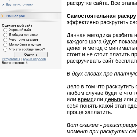
раскрутке сайта. Все этап
Другие источники
Самостоятельная раскрут
Наш опрос
эффективно раскрутить сво
Оцените мой сайт
Хороший сайт
Данная методика разбита н
В общем не плохо
Чего то не хватает
каждого шага будет показа
Могло быть и лучше
денег и метод с минималь
Что это вообще такое?
стоит и не стоит платить п
Результаты
|
Архив опросов
раскручивать сайт бесплат
Всего ответов:
4
В двух словах про платну
Дело в том что раскрутить 
любом случае будите что т
или
время
или
деньги
или
себя понять какой этап сде
проще заплатить.
Вот скажем - регистраци
момент при раскрутки са