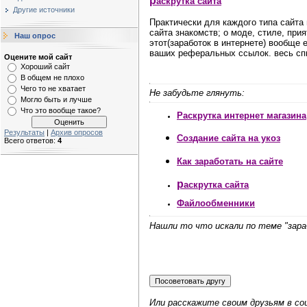
р
аскрутка сайта
Другие источники
Практически для каждого типа сайта
сайта знакомств; о моде, стиле, при
Наш опрос
этот(заработок в интернете) вообще
ваших
реферальных ссылок
. весь с
Оцените мой сайт
Хороший сайт
В общем не плохо
Чего то не хватает
Не забудьте глянуть:
Могло быть и лучше
Что это вообще такое?
Раскрутка интернет магазина
Результаты
|
Архив опросов
Создание сайта на укоз
Всего ответов:
4
Как заработать на сайте
р
аскрутка сайта
Файлообменники
Нашли то что искали по теме "зара
Или расскажите своим друзьям в со