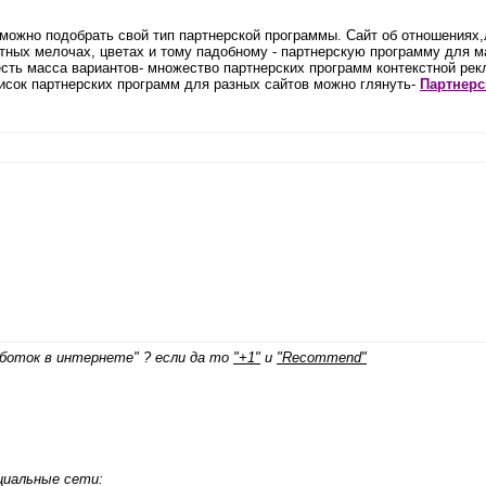
 можно подобрать свой тип партнерской программы. Сайт об отношениях
ятных мелочах, цветах и тому падобному - партнерскую программу для ма
 есть масса вариантов- множество партнерских программ
контекстной ре
писок партнерских программ для разных сайтов можно глянуть-
Партнерс
боток в интернете" ? если да то
"+1"
и
"Recommend"
циальные сети: