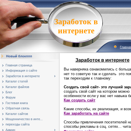
Заработок в
интернете
Главна
Новый блокппп
Заработок в интернете
Главная страница
Вы
наверняка ознакомились с больши
Информация о сайте
нет то советую так и сделать это по
Заработок в интернете
так переходим к главному:
Каталог статей
Создать свой сайт- это лучший
зар
Каталог файлов
создать свой сайт на котором можно 
Блог
особенности если у вас нет навыка б
Форум
Как создать сайт
Гостевая книга
Обратная связь
Какие способы, их реализация, и во
Как заработать на сайте
Каталог сайтов
Мощенничество в инте...
Способы привлечения посетителей на
переходы сайта
способы рекламы в соц. сетях... чит
Админ