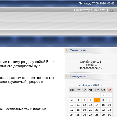
Пятница, 07.08.2026, 06:42
Приветствую Вас
Гость
|
RSS
Статистика
ошли к этому разделу сайта! Если
Онлайн всего:
1
Гостей:
1
чит его доходность! ну а
Пользователей:
0
Календарь
оса с разным ответом- вопрос как
более трудоемкий процесс в
«
Август 2026
»
Пн
Вт
Ср
Чт
Пт
Сб
Вс
1
2
3
4
5
6
7
8
9
10
11
12
13
14
15
16
ак бесплатные так и платные,
17
18
19
20
21
22
23
24
25
26
27
28
29
30