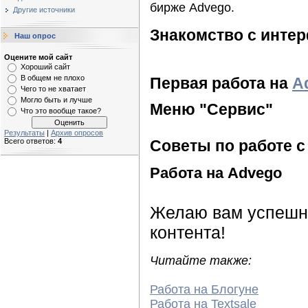
бирже Advego.
Другие источники
Знакомство с инте
Наш опрос
Оцените мой сайт
Хороший сайт
В общем не плохо
Первая работа на
A
Чего то не хватает
Могло быть и лучше
Меню "Сервис"
Что это вообще такое?
Результаты
|
Архив опросов
Всего ответов:
4
Советы по работе 
Работа на Advego
Желаю вам успешно
контента!
Читайте также:
Работа на Блогуне
Работа на Textsale