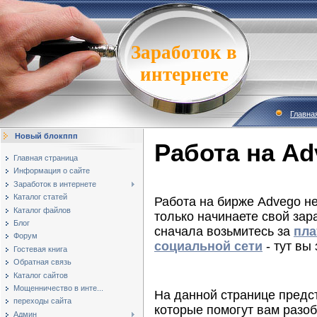
Заработок в
интернете
Главна
Новый блокппп
Работа на Ad
Главная страница
Информация о сайте
Заработок в интернете
Каталог статей
Работа на бирже Advego не
Каталог файлов
только начинаете свой зар
Блог
сначала возьмитесь за
пла
Форум
социальной сети
- тут вы
Гостевая книга
Обратная связь
Каталог сайтов
Мощенничество в инте...
На данной странице предс
переходы сайта
которые помогут вам разоб
Админ